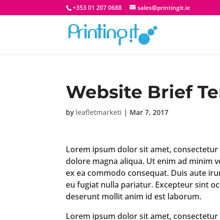
+353 01 207 0688
sales@printingit.ie
Website Brief T
by
leafletmarketi
|
Mar 7, 2017
Lorem ipsum dolor sit amet, consectetur a
dolore magna aliqua. Ut enim ad minim ven
ex ea commodo consequat. Duis aute irure 
eu fugiat nulla pariatur. Excepteur sint o
deserunt mollit anim id est laborum.
Lorem ipsum dolor sit amet, consectetur a