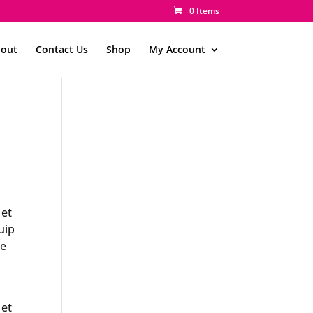
0 Items
out
Contact Us
Shop
My Account
 et
uip
re
 et